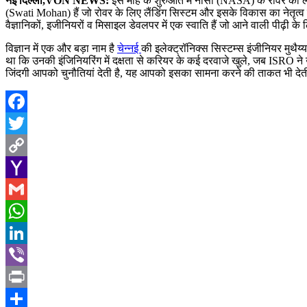
नई दिल्ली,VON NEWS:
इस माह के शुरुआत मे नासा (NASA) के रोवर की लैं
(Swati Mohan) हैं जो रोवर के लिए लैंडिंग सिस्टम और इसके विकास का नेतृत्व
वैज्ञानिकों, इजीनियरों व मिसाइल डेवलपर में एक स्वाति हैं जो आने वाली पीढ़ी क
विज्ञान में एक और बड़ा नाम है
चेन्नई
की इलेक्ट्रॉनिक्स सिस्टम्स इंजीनियर मुथैय
था कि उनकी इंजिनियरिंग में दक्षता से करियर के कई दरवाजे खुले, जब ISRO ने 
जिंदगी आपको चुनौतियां देती है, यह आपको इसका सामना करने की ताकत भी देत
Facebook
Twitter
Copy
Link
Yahoo
Mail
Gmail
WhatsApp
LinkedIn
Viber
Print