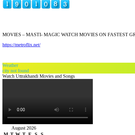
MOVIES – MASTI- MAGIC WATCH MOVIES ON FASTEST 
https://metroflix.net/
Weather
city not found
Watch Uttrakhandi Movies and Songs
August 2026
M
T
W
T
F
S
S