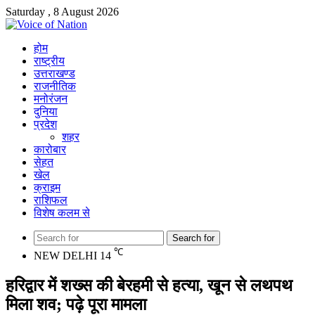
Saturday , 8 August 2026
होम
राष्ट्रीय
उत्तराखण्ड
राजनीतिक
मनोरंजन
दुनिया
प्रदेश
शहर
कारोबार
सेहत
खेल
क्राइम
राशिफल
विशेष कलम से
Search for
℃
NEW DELHI
14
हरिद्वार में शख्स की बेरहमी से हत्या, खून से लथपथ
मिला शव; पढ़े पूरा मामला