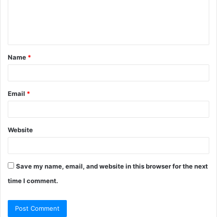
m
e
n
t
Name
*
*
Email
*
Website
Save my name, email, and website in this browser for the next
time I comment.