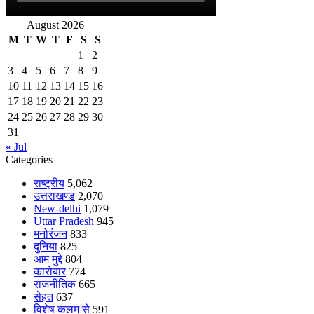
August 2026
M
T
W
T
F
S
S
1
2
3
4
5
6
7
8
9
10
11
12
13
14
15
16
17
18
19
20
21
22
23
24
25
26
27
28
29
30
31
« Jul
Categories
राष्ट्रीय
5,062
उत्तराखण्ड
2,070
New-delhi
1,079
Uttar Pradesh
945
मनोरंजन
833
दुनिया
825
आम मुद्दे
804
कारोबार
774
राजनीतिक
665
सेहत
637
विशेष कलम से
591