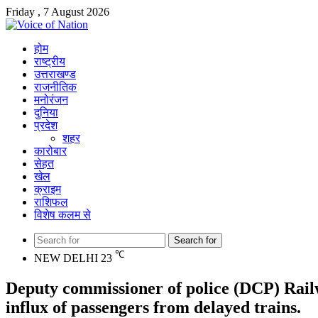
Friday , 7 August 2026
होम
राष्ट्रीय
उत्तराखण्ड
राजनीतिक
मनोरंजन
दुनिया
प्रदेश
शहर
कारोबार
सेहत
खेल
क्राइम
राशिफल
विशेष कलम से
Search for
℃
NEW DELHI
23
Deputy commissioner of police (DCP) Railw
influx of passengers from delayed trains.