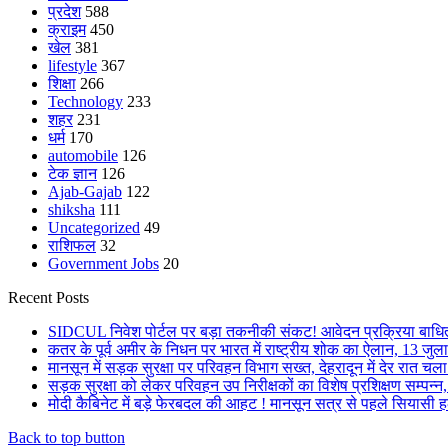
प्रदेश
588
क्राइम
450
खेल
381
lifestyle
367
शिक्षा
266
Technology
233
शहर
231
धर्म
170
automobile
126
टेक ज्ञान
126
Ajab-Gajab
122
shiksha
111
Uncategorized
49
राशिफल
32
Government Jobs
20
Recent Posts
SIDCUL निवेश पोर्टल पर बड़ा तकनीकी संकट! आवेदन प्रक्रिया बाधित,
कतर के पूर्व अमीर के निधन पर भारत में राष्ट्रीय शोक का ऐलान, 13 जुल
मानसून में सड़क सुरक्षा पर परिवहन विभाग सख्त, देहरादून में देर रात 
सड़क सुरक्षा को लेकर परिवहन उप निरीक्षकों का विशेष प्रशिक्षण सम्पन्न, 
मोदी कैबिनेट में बड़े फेरबदल की आहट ! मानसून सत्र से पहले सियासी हल
Back to top button