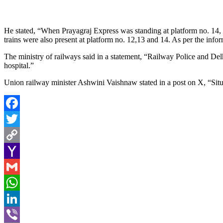
He stated, “When Prayagraj Express was standing at platform no. 14,
trains were also present at platform no. 12,13 and 14. As per the inf
The ministry of railways said in a statement, “Railway Police and Delh
hospital.”
Union railway minister Ashwini Vaishnaw stated in a post on X, “Situ
Facebook
Twitter
Copy
Link
Yahoo
Mail
Gmail
WhatsApp
LinkedIn