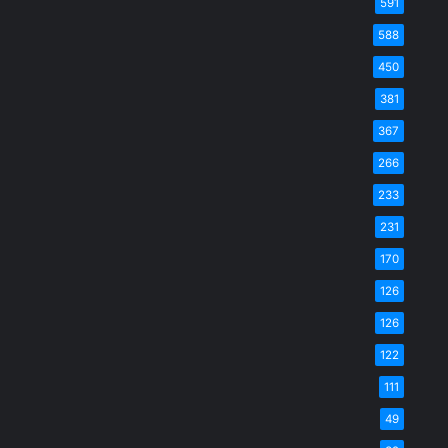
591
588
450
381
367
266
233
231
170
126
126
122
111
49