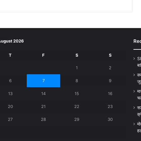
Rec
August 2026
T
F
S
S
SI
बा
1
2
कत
6
7
8
9
जु
मा
13
14
15
16
चल
20
21
22
23
सड
क्
27
28
29
30
मो
हल