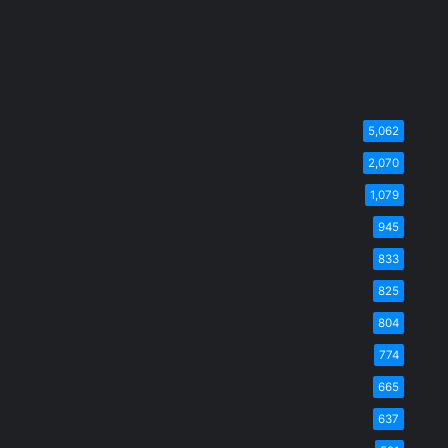
5,062
2,070
1,079
945
833
825
804
774
665
637