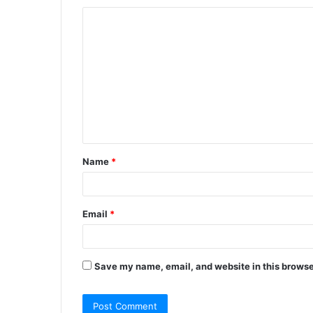
k
l
C
o
m
m
e
n
t
Name
*
*
Email
*
Save my name, email, and website in this browse