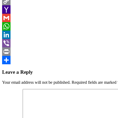
Twitter
Copy
Link
Yahoo
Mail
Gmail
WhatsApp
LinkedIn
Viber
Print
Share
Leave a Reply
Your email address will not be published.
Required fields are marked