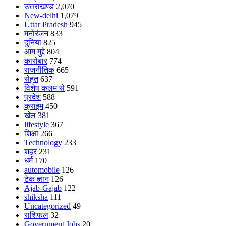
उत्तराखण्ड
2,070
New-delhi
1,079
Uttar Pradesh
945
मनोरंजन
833
दुनिया
825
आम मुद्दे
804
कारोबार
774
राजनीतिक
665
सेहत
637
विशेष कलम से
591
प्रदेश
588
क्राइम
450
खेल
381
lifestyle
367
शिक्षा
266
Technology
233
शहर
231
धर्म
170
automobile
126
टेक ज्ञान
126
Ajab-Gajab
122
shiksha
111
Uncategorized
49
राशिफल
32
Government Jobs
20