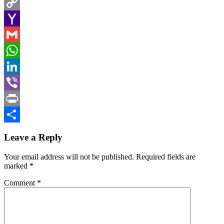
Twitter
Copy
Link
Yahoo
Mail
Gmail
WhatsApp
LinkedIn
Viber
Print
Share
Leave a Reply
Your email address will not be published.
Required fields are
marked
*
Comment
*