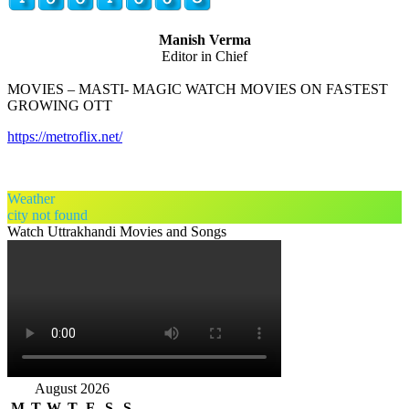
Manish Verma
Editor in Chief
MOVIES – MASTI- MAGIC WATCH MOVIES ON FASTEST
GROWING OTT
https://metroflix.net/
Weather
city not found
Watch Uttrakhandi Movies and Songs
August 2026
M
T
W
T
F
S
S