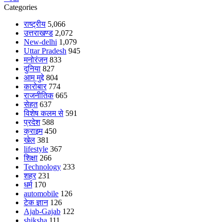
Categories
राष्ट्रीय
5,066
उत्तराखण्ड
2,072
New-delhi
1,079
Uttar Pradesh
945
मनोरंजन
833
दुनिया
827
आम मुद्दे
804
कारोबार
774
राजनीतिक
665
सेहत
637
विशेष कलम से
591
प्रदेश
588
क्राइम
450
खेल
381
lifestyle
367
शिक्षा
266
Technology
233
शहर
231
धर्म
170
automobile
126
टेक ज्ञान
126
Ajab-Gajab
122
shiksha
111