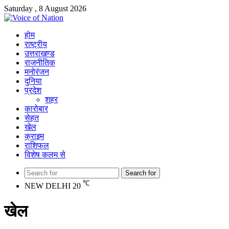
Saturday , 8 August 2026
होम
राष्ट्रीय
उत्तराखण्ड
राजनीतिक
मनोरंजन
दुनिया
प्रदेश
शहर
कारोबार
सेहत
खेल
क्राइम
राशिफल
विशेष कलम से
Search for
℃
NEW DELHI
20
खेल