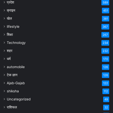
प्रदेश
589
क्राइम
451
खेल
381
lifestyle
367
शिक्षा
267
Technology
234
शहर
232
धर्म
170
automobile
126
टेक ज्ञान
126
Ajab-Gajab
122
shiksha
112
Uncategorized
49
राशिफल
32