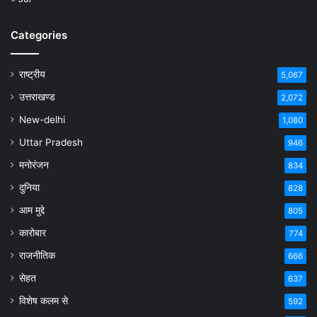
Categories
राष्ट्रीय
5,067
उत्तराखण्ड
2,072
New-delhi
1,080
Uttar Pradesh
946
मनोरंजन
834
दुनिया
828
आम मुद्दे
805
कारोबार
774
राजनीतिक
666
सेहत
637
विशेष कलम से
592