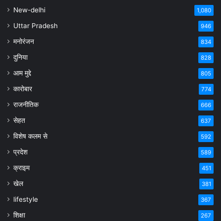
New-delhi
1,080
Uttar Pradesh
946
मनोरंजन
834
दुनिया
828
आम मुद्दे
805
कारोबार
774
राजनीतिक
666
सेहत
637
विशेष कलम से
592
प्रदेश
589
क्राइम
451
खेल
381
lifestyle
367
शिक्षा
267