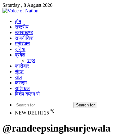
Saturday , 8 August 2026
होम
राष्ट्रीय
उत्तराखण्ड
राजनीतिक
मनोरंजन
दुनिया
प्रदेश
शहर
कारोबार
सेहत
खेल
क्राइम
राशिफल
विशेष कलम से
Search for
℃
NEW DELHI
25
@randeepsinghsurjewala