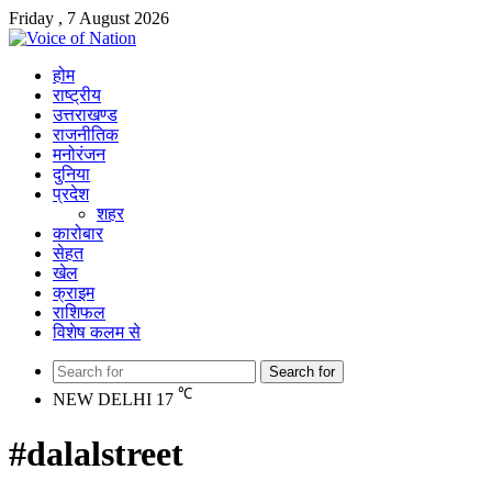
Friday , 7 August 2026
होम
राष्ट्रीय
उत्तराखण्ड
राजनीतिक
मनोरंजन
दुनिया
प्रदेश
शहर
कारोबार
सेहत
खेल
क्राइम
राशिफल
विशेष कलम से
Search for
℃
NEW DELHI
17
#dalalstreet