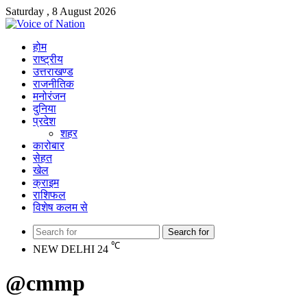
Saturday , 8 August 2026
होम
राष्ट्रीय
उत्तराखण्ड
राजनीतिक
मनोरंजन
दुनिया
प्रदेश
शहर
कारोबार
सेहत
खेल
क्राइम
राशिफल
विशेष कलम से
Search for
℃
NEW DELHI
24
@cmmp