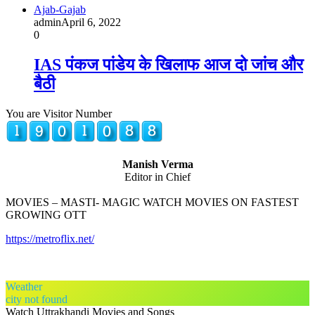
Ajab-Gajab
admin
April 6, 2022
0
IAS पंकज पांडेय के खिलाफ आज दो जांच और
बैठी
You are Visitor Number
Manish Verma
Editor in Chief
MOVIES – MASTI- MAGIC WATCH MOVIES ON FASTEST
GROWING OTT
https://metroflix.net/
Weather
city not found
Watch Uttrakhandi Movies and Songs